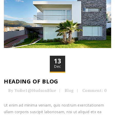
13
Dec
HEADING OF BLOG
By Yoibe1@HudsonBlue
Blog
Comment: 0
Ut enim ad minima veniam, quis nostrum exercitationem
ullam corporis suscipit laboriosam, nisi ut aliquid etx ea